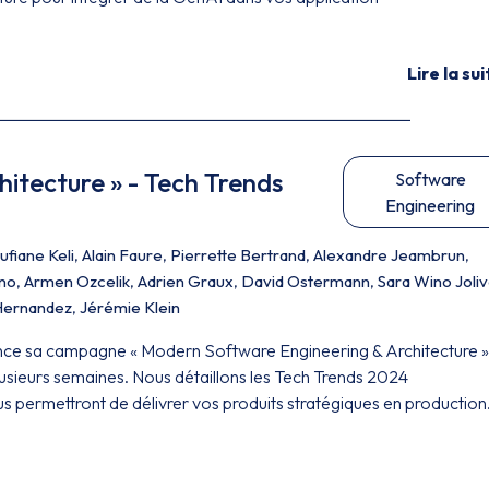
Lire la sui
itecture » - Tech Trends
Software
Engineering
ufiane Keli
,
Alain Faure
,
Pierrette Bertrand
,
Alexandre Jeambrun
,
ino
,
Armen Ozcelik
,
Adrien Graux
,
David Ostermann
,
Sara Wino Joliv
Hernandez
,
Jérémie Klein
e sa campagne « Modern Software Engineering & Architecture »
lusieurs semaines. Nous détaillons les Tech Trends 2024
 permettront de délivrer vos produits stratégiques en production