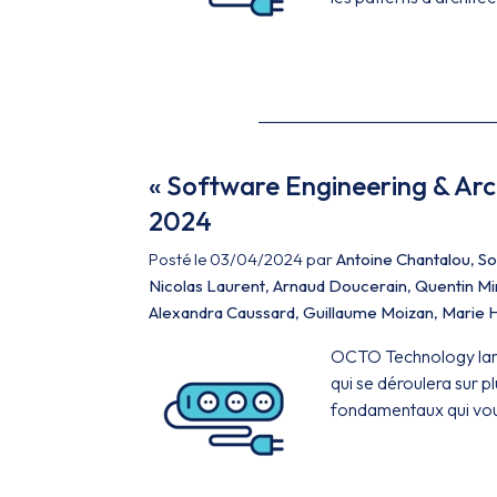
« Software Engineering & Arch
2024
Posté le 03/04/2024 par
Antoine Chantalou
,
So
Nicolas Laurent
,
Arnaud Doucerain
,
Quentin M
Alexandra Caussard
,
Guillaume Moizan
,
Marie 
OCTO Technology lanc
qui se déroulera sur p
fondamentaux qui vous