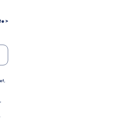
te >
et
,
,
.