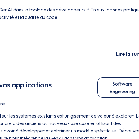
GenAI dans la toolbox des développeurs ? Enjeux, bonnes pratiqu
ctivité et la qualité du code
Lire la sui
vos applications
Software
Engineering
ure
I sur les systèmes existants est un gisement de valeur à explorer. 
dre à des anciens ou nouveaux use case en utilisant des
ns avoir à développer et entraîner un modèle spécifique. Découvr
cture pour intégrer de la GenAI dans vos application