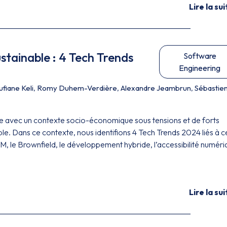
Lire la sui
ustainable : 4 Tech Trends
Software
Engineering
ufiane Keli
,
Romy Duhem-Verdière
,
Alexandre Jeambrun
,
Sébastie
 avec un contexte socio-économique sous tensions et de forts
ble. Dans ce contexte, nous identifions 4 Tech Trends 2024 liés à c
oM, le Brownfield, le développement hybride, l’accessibilité numér
Lire la sui