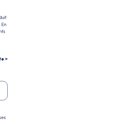
duit
. En
nts
te >
ses