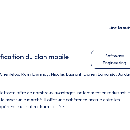
Lire la sui
fication du clan mobile
Software
Engineering
 Chantalou
,
Rémi Dormoy
,
Nicolas Laurent
,
Dorian Lamandé
,
Jorda
platform offre de nombreux avantages, notamment en réduisant le
 la mise sur le marché. Il offre une cohérence accrue entre les
xpérience utilisateur harmonisée.