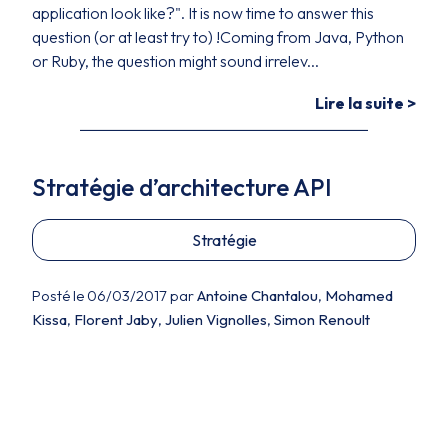
application look like?". It is now time to answer this
question (or at least try to) !Coming from Java, Python
or Ruby, the question might sound irrelev...
Lire la suite >
Stratégie d’architecture API
Stratégie
Posté le 06/03/2017 par
Antoine Chantalou
,
Mohamed
Kissa
,
Florent Jaby
,
Julien Vignolles
,
Simon Renoult