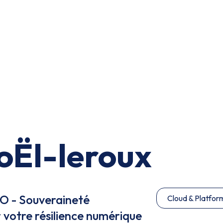
oËl-leroux
 - Souveraineté
Cloud & Platfor
votre résilience numérique