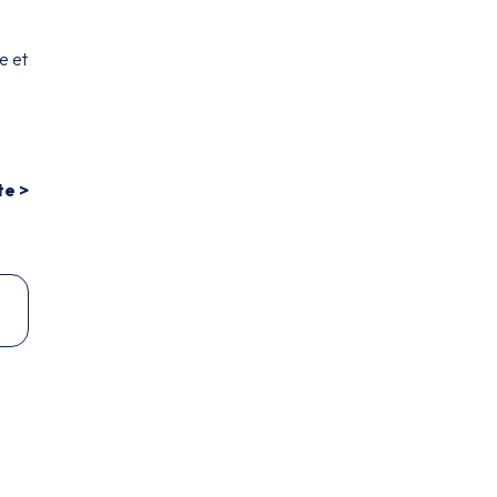
e et
te >