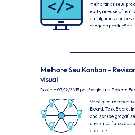
melhorar os seus pro
early, release often"
em algumas equipes 
chegar à produção?..
Melhore Seu Kanban - Revisa
visual
Posté le 03/12/2013 par
Sergio Luis Peixoto F
Você quer receber di
Board, Task Board, In
analisar (de graça!) 
envie-nos fotos do se
para o e...