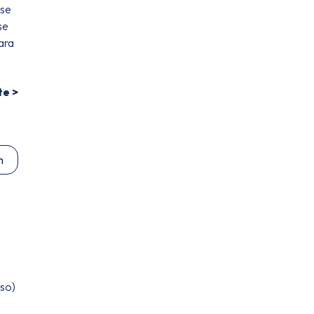
ase
se
ara
te >
n
sso)