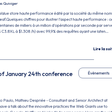
s Quiviger
-Value store haute performance édité par la société du même nom
af.Quelques chiffres pour illustrer l’aspect haute performance : o
 centaines de milliers à un million d’opérations par seconde par serv
 C3.8XL à $1.308 /h) avec 99,9% des requêtes ayant une laten...
Lire la sui
 of January 24th conference
Évènements
o Paulo, Mathieu Despriée - Consultant and Senior Architect at
e a talk about the innovative practices the Web Giants use to