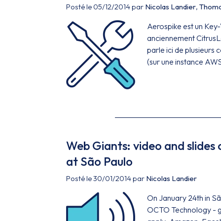
Posté le 05/12/2014 par
Nicolas Landier
,
Thoma
Aerospike est un Key
anciennement CitrusLe
parle ici de plusieurs
(sur une instance AWS
Web Giants: video and slides
at São Paulo
Posté le 30/01/2014 par
Nicolas Landier
On January 24th in Sã
OCTO Technology - gav