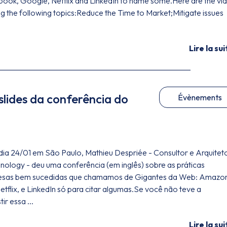
ook, Google, Netflix and LinkedIn to name some.Here are the vi
ng the following topics:Reduce the Time to Market;Mitigate issues
Lire la sui
slides da conferência do
Évènements
ia 24/01 em São Paulo, Mathieu Despriée - Consultor e Arquitet
ology - deu uma conferência (em inglês) sobre as práticas
esas bem sucedidas que chamamos de Gigantes da Web: Amazo
flix, e LinkedIn só para citar algumas.Se você não teve a
ir essa ...
Lire la sui