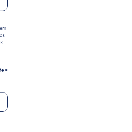
 em
ios
ok
e
te >