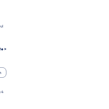
ul
te >
n
 4