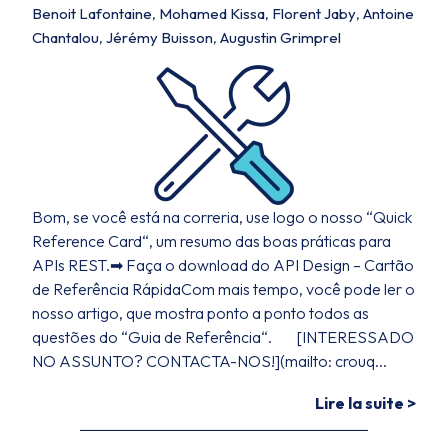
Benoit Lafontaine
,
Mohamed Kissa
,
Florent Jaby
,
Antoine
Chantalou
,
Jérémy Buisson
,
Augustin Grimprel
Bom, se você está na correria, use logo o nosso “Quick
Reference Card“, um resumo das boas práticas para
APIs REST.➡ Faça o download do API Design – Cartão
de Referência RápidaCom mais tempo, você pode ler o
nosso artigo, que mostra ponto a ponto todos as
questões do “Guia de Referência“. [INTERESSADO
NO ASSUNTO? CONTACTA-NOS!](mailto: crouq...
Lire la suite >