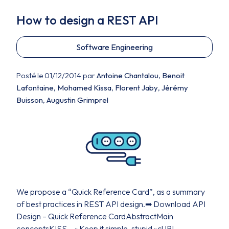
How to design a REST API
Software Engineering
Posté le 01/12/2014 par
Antoine Chantalou
,
Benoit
Lafontaine
,
Mohamed Kissa
,
Florent Jaby
,
Jérémy
Buisson
,
Augustin Grimprel
We propose a “Quick Reference Card”, as a summary
of best practices in REST API design.➡ Download API
Design – Quick Reference CardAbstractMain
conceptsKISS – « Keep it simple, stupid »cURL