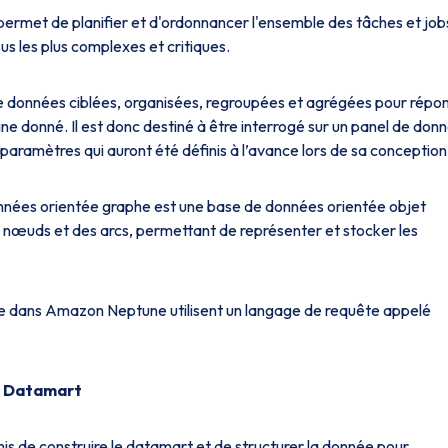
 permet de planifier et d'ordonnancer l'ensemble des tâches et job
sus les plus complexes et critiques.
 données ciblées, organisées, regroupées et agrégées pour répo
ne donné. Il est donc destiné à être interrogé sur un panel de don
 paramètres qui auront été définis à l’avance lors de sa conception
nnées orientée graphe est une base de données orientée objet
es nœuds et des arcs, permettant de représenter et stocker les
e dans Amazon Neptune utilisent un langage de requête appelé
le Datamart
rmis de construire le datamart et de structurer la donnée pour