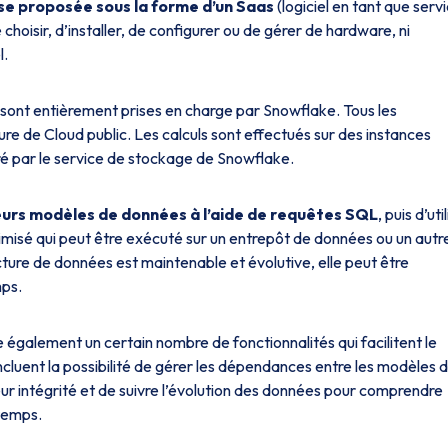
use proposée sous la forme d’un Saas
(logiciel en tant que serv
de choisir, d’installer, de configurer ou de gérer de hardware, ni
l.
n sont entièrement prises en charge par Snowflake. Tous les
re de Cloud public. Les calculs sont effectués sur des instances
uré par le service de stockage de Snowflake.
leurs modèles de données à l’aide de requêtes SQL
, puis d’uti
misé qui peut être exécuté sur un entrepôt de données ou un autr
ure de données est maintenable et évolutive, elle peut être
mps.
également un certain nombre de fonctionnalités qui facilitent le
incluent la possibilité de gérer les dépendances entre les modèles 
ur intégrité et de suivre l’évolution des données pour comprendre
 temps.