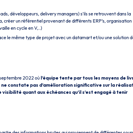
ads, développeurs, delivery managers) s’ils se retrouvent dans la
, créer un référentiel provenant de différents ERP’s, organisation
ille en cycle en V,..)
place le même type de projet avec un datamart et/ou une solution 
en septembre 2022 où
l’équipe tente par tous les moyens de liv
é ne constate pas d’amélioration significative sur la réalisa
de visibilité quant aux échéances qu’il s’est engagé à tenir
 partie des informations brutes qui proviennent de différentes sour