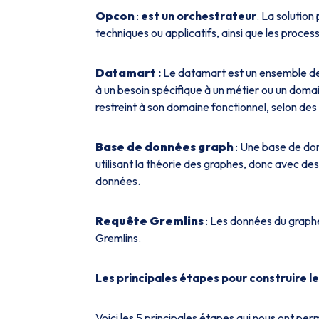
Opcon
:
est un orchestrateur
. La solution
techniques ou applicatifs, ainsi que les proces
Datamart
:
Le datamart est un ensemble de
à un besoin spécifique à un métier ou un domai
restreint à son domaine fonctionnel, selon des
Base de données graph
: Une base de do
utilisant la théorie des graphes, donc avec d
données.
Requête Gremlins
:
Les données du graph
Gremlins
.
Les principales étapes pour construire 
Voici les 5 principales étapes qui nous ont pe