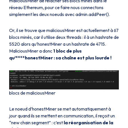
maliciousMiner
de relâcher ses blocs minés dans le
réseau Ethereum, pour ce faire nous connectons
simplement les deux noeuds avec admin.addPeer().
Or, il se trouve que
maliciousMiner
est actuellement à 67
blocs minés, car il utilise deux
threads : il
à un
hashrate
de
5520 alors qu’
honestMiner
a un
hashrate de 4715.
MaliciousMiner
a donc
1 bloc de plus
qu’****
honestMiner
: sa chaîne est plus lourde !
blocs de maliciousMiner
Le noeud d’
honestMiner
se met automatiquement à
jour quand ils se mettent en communication, il reçoit un
“
new chain segment
” : c’est
la réorganisation de la