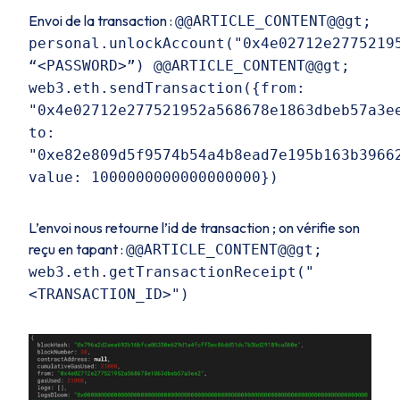
Envoi de la transaction :
@@ARTICLE_CONTENT@@gt;
personal.unlockAccount("0x4e02712e2775219
“<PASSWORD>”) @@ARTICLE_CONTENT@@gt;
web3.eth.sendTransaction({from:
"0x4e02712e277521952a568678e1863dbeb57a3e
to:
"0xe82e809d5f9574b54a4b8ead7e195b163b3966
value: 1000000000000000000})
L’envoi nous retourne l’id de transaction ; on vérifie son
reçu en tapant :
@@ARTICLE_CONTENT@@gt;
web3.eth.getTransactionReceipt("
<TRANSACTION_ID>")