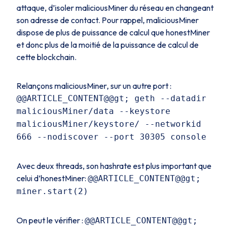
attaque, d’isoler
maliciousMiner
du réseau en changeant
son adresse de contact. Pour rappel,
maliciousMiner
dispose de plus de puissance de calcul que
honestMiner
et donc plus de la moitié de la puissance de calcul de
cette blockchain.
Relançons
maliciousMiner
, sur un autre port :
@@ARTICLE_CONTENT@@gt; geth --datadir
maliciousMiner/data --keystore
maliciousMiner/keystore/ --networkid
666 --nodiscover --port 30305 console
Avec deux
threads
, son
hashrate
est plus important que
celui d’
honestMiner:
@@ARTICLE_CONTENT@@gt;
miner.start(2)
On peut le vérifier :
@@ARTICLE_CONTENT@@gt;