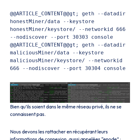
@@ARTICLE_CONTENT@@gt; geth --datadir
honestMiner/data --keystore
honestMiner/keystore/ --networkid 666
--nodiscover --port 30303 console
@@ARTICLE_CONTENT@@gt; geth --datadir
maliciousMiner/data --keystore
maliciousMiner/keystore/ --networkid
666 --nodiscover --port 30304 console
Bien qu’ils soient dans le même réseau privé, ils ne se
connaissent pas.
Nous devons les rattacher en récupérant leurs
informations de connexion, aussi appelées “enode” :