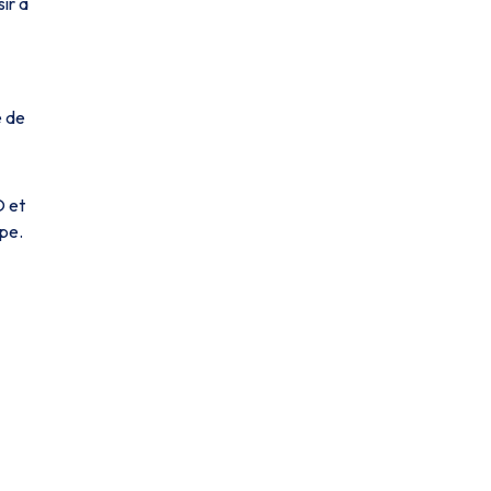
ir à
e de
O et
ipe.