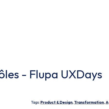
 rôles - Flupa UXDays
Tags:
Product & Design
,
Transformation
,
A