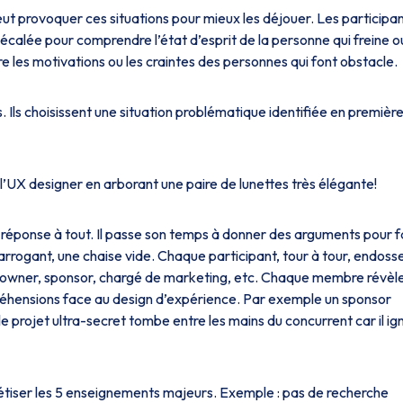
peut provoquer ces situations pour mieux les déjouer. Les participa
calée pour comprendre l’état d’esprit de la personne qui freine o
e les motivations ou les craintes des personnes qui font obstacle.
Ils choisissent une situation problématique identifiée en premièr
l’UX designer en arborant une paire de lunettes très élégante!
 a réponse à tout. Il passe son temps à donner des arguments pour f
 arrogant, une chaise vide. Chaque participant, tour à tour, endoss
ct owner, sponsor, chargé de marketing, etc. Chaque membre révèl
préhensions face au design d’expérience. Par exemple un sponsor
e le projet ultra-secret tombe entre les mains du concurrent car il ig
tiser les 5 enseignements majeurs. Exemple : pas de recherche