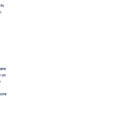
nts
u
e
aire
e un
e
nore