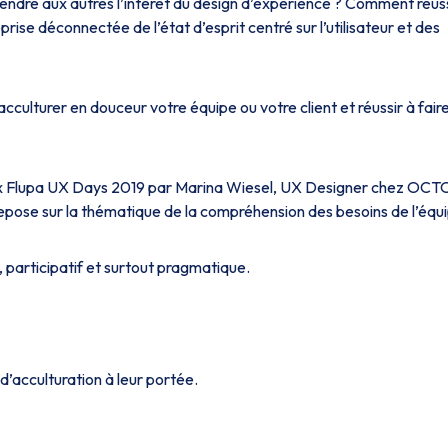
rendre aux autres l’intérêt du design d’expérience ? Comment réuss
prise déconnectée de l’état d’esprit centré sur l’utilisateur et des
cculturer en douceur votre équipe ou votre client et réussir à fair
 aux Flupa UX Days 2019 par Marina Wiesel, UX Designer chez OCT
epose sur la thématique de la compréhension des besoins de l’équ
e, participatif et surtout pragmatique.
d’acculturation à leur portée.