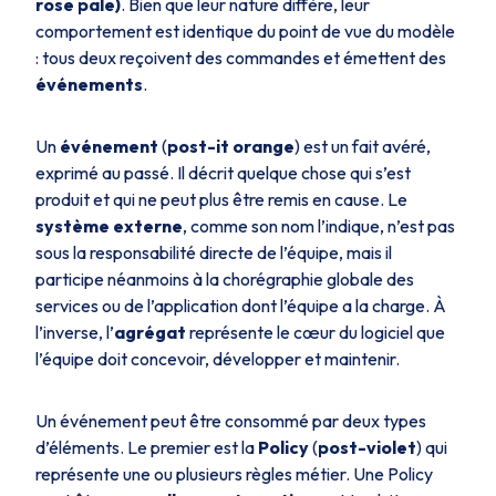
rose pale)
. Bien que leur nature diffère, leur
comportement est identique du point de vue du modèle
: tous deux reçoivent des commandes et émettent des
événements
.
Un
événement
(
post-it orange
) est un fait avéré,
exprimé au passé. Il décrit quelque chose qui s’est
produit et qui ne peut plus être remis en cause. Le
système externe
, comme son nom l’indique, n’est pas
sous la responsabilité directe de l’équipe, mais il
participe néanmoins à la chorégraphie globale des
services ou de l’application dont l’équipe a la charge. À
l’inverse, l’
agrégat
représente le cœur du logiciel que
l’équipe doit concevoir, développer et maintenir.
Un événement peut être consommé par deux types
d’éléments. Le premier est la
Policy
(
post-violet
) qui
représente une ou plusieurs règles métier. Une Policy