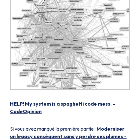
HELP! My system is a spaghetti code mess. -
CodeOpinion
Si vous avez manqué la première partie :
Moderniser
un legacy conséquent sans y perdre ses plumes -