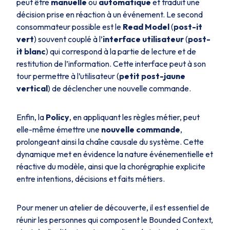
peut être
manuelle
ou
automatique
et traduit une
décision prise en réaction à un événement. Le second
consommateur possible est le
Read Model
(
post-it
vert
) souvent couplé à l’
interface utilisateur
(
post-
it blanc
) qui correspond à la partie de lecture et de
restitution de l’information. Cette interface peut à son
tour permettre à l’utilisateur (
petit post-jaune
vertical
) de déclencher une nouvelle commande.
Enfin, la
Policy
, en appliquant les règles métier, peut
elle-même émettre une
nouvelle commande
,
prolongeant ainsi la chaîne causale du système. Cette
dynamique met en évidence la nature événementielle et
réactive du modèle, ainsi que la chorégraphie explicite
entre intentions, décisions et faits métiers.
Pour mener un atelier de découverte, il est essentiel de
réunir les personnes qui composent le Bounded Context,