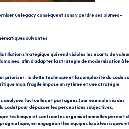
rniser un legacy conséquent sans y perdre ses plumes -
thématiques suivantes
stillation stratégique qui rend visibles les écarts de valeu
omaines, afin d’adapter la stratégie de modernisation à l
ur prioriser : la dette technique et la complexité du code s
itique mais fragile impose un rythme et une stratégie
es analyses factuelles et partagées (par exemple via des
du code) pour dépasser les perceptions subjectives.
sque technique et contraintes organisationnelles permet 
pragmatique, en engageant les équipes là où les risques et