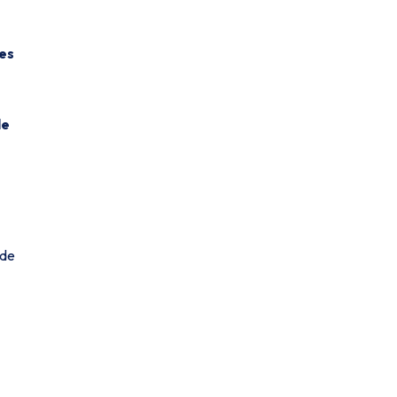
ues
le
 de